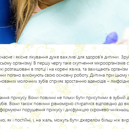
єчасне і якісне лікування дуже важливі для здоров’я дитини. Зр
 всьому організму. В першу чергу таке скупчення мікроорганізмі
кі розташовані в глотці і на корені язика, та захищають організм
вони погано виконують свою основну роботу. Дитина при цьому 
нованих молочних зубів сприяє зростанню аденоїдів – лімфоїдно
ня прикусу. Вони повинні не тільки бути присутніми в зубній ду
бів. Вони також повинні рівномірно стиратися відповідно до вік
формуючи порушення прикусу і дисфункцію скронево-нижньощ
мо, як і постійні, і, на жаль, можуть бути джерелом більш ніж в