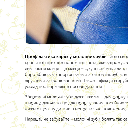
Профілактика карієсу молочних зубів
і його сво
хронічної інфекції в порожнині рота, яке загрожує
лимфоїдне кільце. Це кільце – сукупність мигдалин, я
боротьбою з мікроорганізмами з каріозних зубів, 
вірусними захворюваннями. Також інфекція із зруй
ускладнює нормальне носове дихання.
Збережені молочні зуби дуже важливі і для формуван
ширину, даючи місце для прорізування постійних зу
нижню щелепу дитини в неправильне положення, 
Нарешті, не забувайте – молочні зуби болять так са