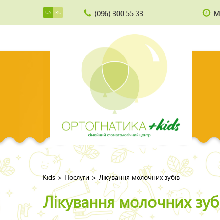
(096) 300 55 33
М
UA
RU
>
>
Kids
Послуги
Лікування молочних зубів
Лікування молочних зуб