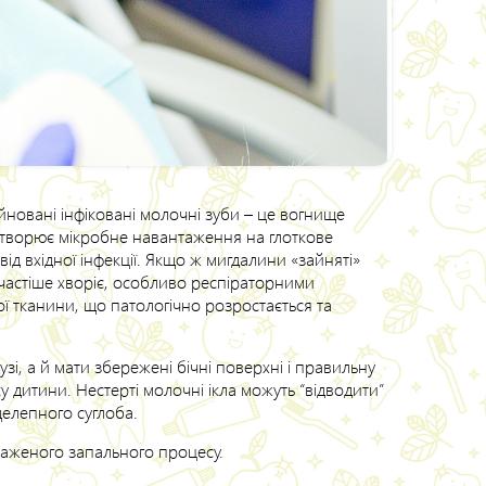
уйновані інфіковані молочні зуби – це вогнище
в створює мікробне навантаження на глоткове
 від вхідної інфекції. Якщо ж мигдалини «зайняті»
частіше хворіє, особливо респіраторними
ї тканини, що патологічно розростається та
зі, а й мати збережені бічні поверхні і правильну
у дитини. Нестерті молочні ікла можуть “відводити”
елепного суглоба.
ираженого запального процесу.