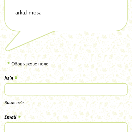
arka.limosa
Обов'язкове поле
Iм'я
Ваше ім'я
Email