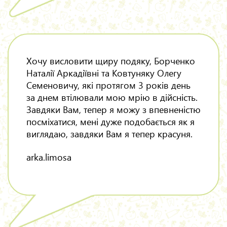
Хочу висловити щиру подяку, Борченко
Наталії Аркадіївні та Ковтуняку Олегу
Семеновичу, які протягом 3 років день
за днем втілювали мою мрію в дійсність.
Завдяки Вам, тепер я можу з впевненістю
посміхатися, мені дуже подобається як я
виглядаю, завдяки Вам я тепер красуня.
arka.limosa